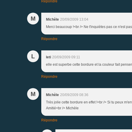
Répondre
M
Michèle
20/09/2009 13:04
Merci beaucoup !<br /> Ne t'inquiètes pas ce n'est pas 
Répondre
L
leti
20/09/2009 09:11
elle est superbe cette bordure et la couleur fait penser
Répondre
M
Michèle
20/09/2009 08:36
Très jolie cette bordure en effet !<br /> Si tu peux m'
Amitié<br /> Michèle
Répondre