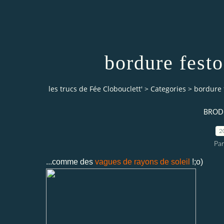
bordure festo
les trucs de Fée Clobouclett'
>
Categories
>
bordure 
BRODER
2
Par
...comme des
vagues de rayons de soleil
!;o)