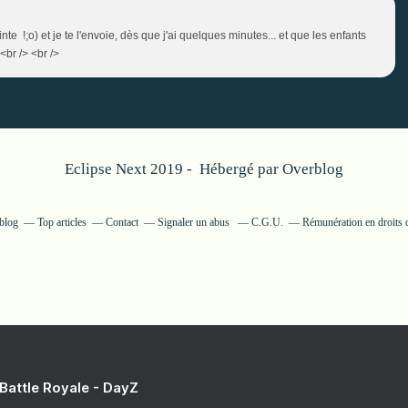
inte !;o) et je te l'envoie, dès que j'ai quelques minutes... et que les enfants
 <br /> <br />
Eclipse Next 2019 - Hébergé par
Overblog
rblog
Top articles
Contact
Signaler un abus
C.G.U.
Rémunération en droits d
 Battle Royale - DayZ