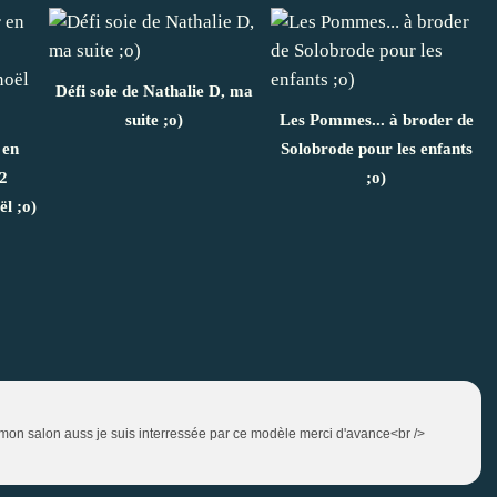
Défi soie de Nathalie D, ma
suite ;o)
Les Pommes... à broder de
 en
Solobrode pour les enfants
 2
;o)
ël ;o)
e mon salon auss je suis interressée par ce modèle merci d'avance<br />