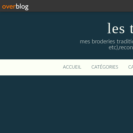
les 
mes broderies traditi
etc),reco
ACCUEIL
CATÉGORIES
C