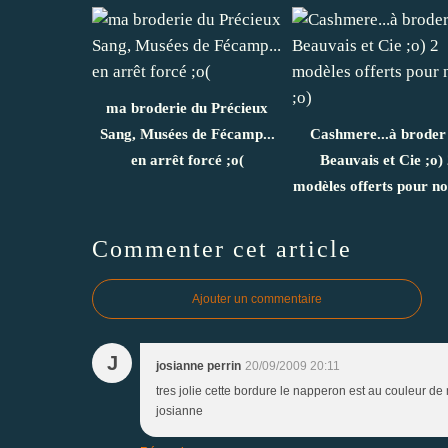
ma broderie du Précieux
Sang, Musées de Fécamp...
Cashmere...à broder
en arrêt forcé ;o(
Beauvais et Cie ;o)
modèles offerts pour no
Commenter cet article
Ajouter un commentaire
J
josianne perrin
20/09/2009 20:11
tres jolie cette bordure le napperon est au couleur d
josianne