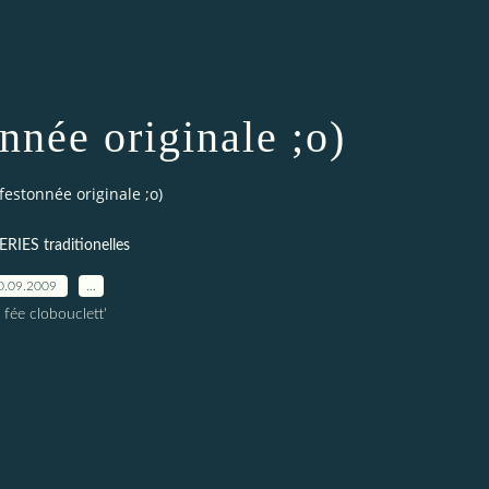
nnée originale ;o)
festonnée originale ;o)
IES traditionelles
0.09.2009
…
 fée clobouclett'