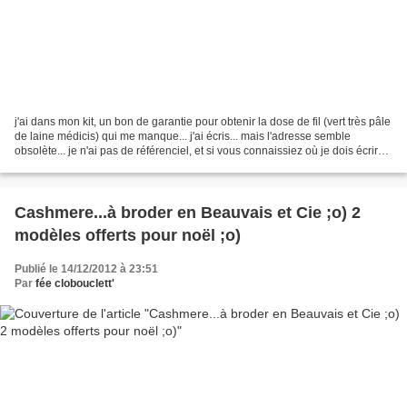
j'ai dans mon kit, un bon de garantie pour obtenir la dose de fil (vert très pâle
de laine médicis) qui me manque... j'ai écris... mais l'adresse semble
obsolète... je n'ai pas de référenciel, et si vous connaissiez où je dois écrire
... ce serait sympa...
Cashmere...à broder en Beauvais et Cie ;o) 2
modèles offerts pour noël ;o)
Publié le 14/12/2012 à 23:51
Par
fée clobouclett'