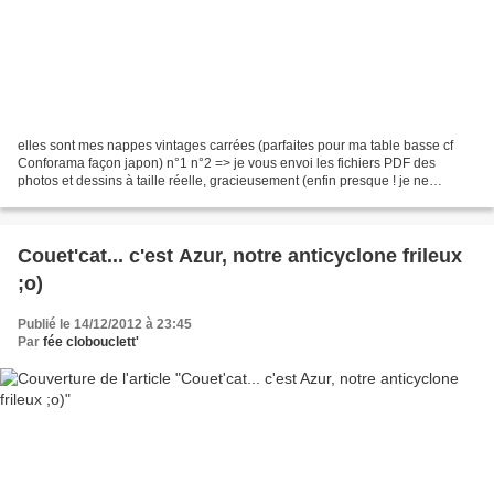
elles sont mes nappes vintages carrées (parfaites pour ma table basse cf
Conforama façon japon) n°1 n°2 => je vous envoi les fichiers PDF des
photos et dessins à taille réelle, gracieusement (enfin presque ! je ne
demande qu'une belle carte de voeux pour...
Couet'cat... c'est Azur, notre anticyclone frileux
;o)
Publié le 14/12/2012 à 23:45
Par
fée clobouclett'