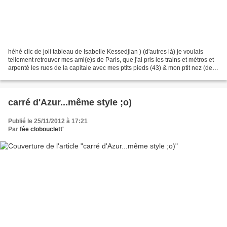
héhé clic de joli tableau de Isabelle Kessedjian ) (d'autres là) je voulais
tellement retrouver mes ami(e)s de Paris, que j'ai pris les trains et métros et
arpenté les rues de la capitale avec mes ptits pieds (43) & mon ptit nez (de
Fée)-GPS (...et quelques...
carré d'Azur...même style ;o)
Publié le 25/11/2012 à 17:21
Par
fée clobouclett'