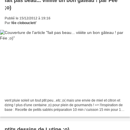
fait pas beau... viiiiite un bon gâteau ! par Fée
;o)
Publié le 15/12/2012 à 19:16
Par
fée clobouclett'
vent pluie soleil un tout ptit peu...etc ;o( mais une envie de miel et citron et
dzing ! plus d'une centaine ;o) pour plein de gourmands ! => l'inspiration de
base : Recette de petits sablés préparation 10 min / cuisson 15 min pour 10
sablés (Fée +de...
ptits dessins de Lutine ;o)