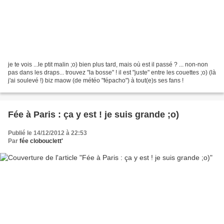
je te vois ...le ptit malin ;o) bien plus tard, mais où est il passé ? ... non-non
pas dans les draps... trouvez "la bosse" ! il est "juste" entre les couettes ;o) (là
j'ai soulevé !) biz maow (de météo "fépacho") à tout(e)s ses fans !
Fée à Paris : ça y est ! je suis grande ;o)
Publié le 14/12/2012 à 22:53
Par
fée clobouclett'