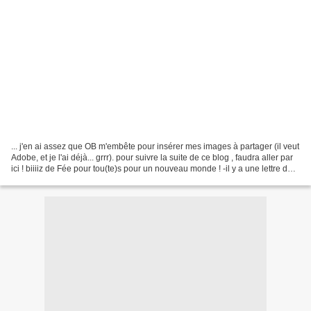
... j'en ai assez que OB m'embête pour insérer mes images à partager (il veut
Adobe, et je l'ai déjà... grrr). pour suivre la suite de ce blog , faudra aller par
ici ! biiiiz de Fée pour tou(te)s pour un nouveau monde ! -il y a une lettre de
nouvelle-newsletter...