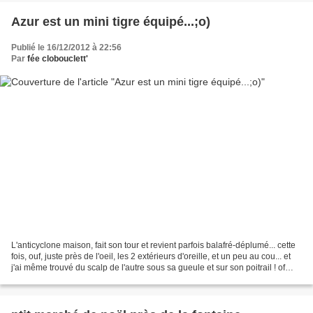
Azur est un mini tigre équipé...;o)
Publié le 16/12/2012 à 22:56
Par
fée clobouclett'
L'anticyclone maison, fait son tour et revient parfois balafré-déplumé... cette
fois, ouf, juste près de l'oeil, les 2 extérieurs d'oreille, et un peu au cou... et
j'ai même trouvé du scalp de l'autre sous sa gueule et sur son poitrail ! of
course, la...